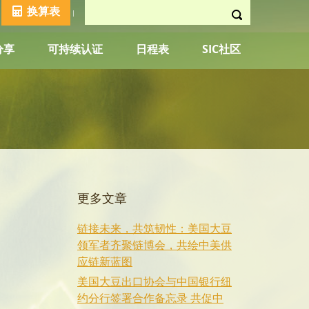
换算表
分享
可持续认证
日程表
SIC社区
更多文章
链接未来，共筑韧性：美国大豆
领军者齐聚链博会，共绘中美供
应链新蓝图
美国大豆出口协会与中国银行纽
约分行签署合作备忘录 共促中