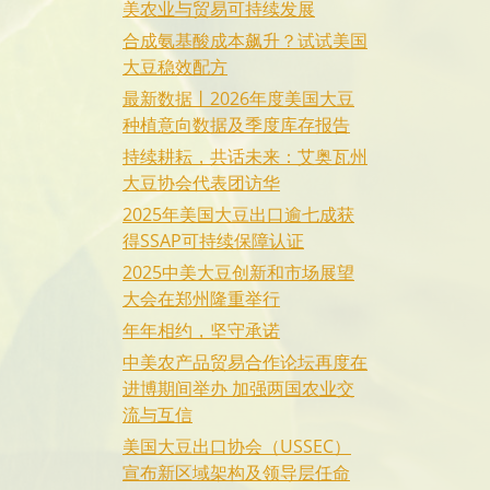
美农业与贸易可持续发展
合成氨基酸成本飙升？试试美国
大豆稳效配方
最新数据丨2026年度美国大豆
种植意向数据及季度库存报告
持续耕耘，共话未来：艾奥瓦州
大豆协会代表团访华
2025年美国大豆出口逾七成获
得SSAP可持续保障认证
2025中美大豆创新和市场展望
大会在郑州隆重举行
年年相约，坚守承诺
中美农产品贸易合作论坛再度在
进博期间举办 加强两国农业交
流与互信
美国大豆出口协会（USSEC）
宣布新区域架构及领导层任命