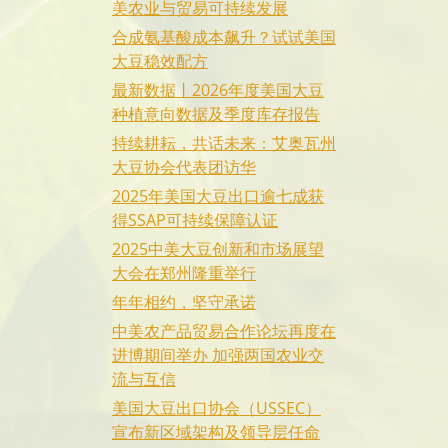
美农业与贸易可持续发展
合成氨基酸成本飙升？试试美国
大豆稳效配方
最新数据丨2026年度美国大豆
种植意向数据及季度库存报告
持续耕耘，共话未来：艾奥瓦州
大豆协会代表团访华
2025年美国大豆出口逾七成获
得SSAP可持续保障认证
2025中美大豆创新和市场展望
大会在郑州隆重举行
年年相约，坚守承诺
中美农产品贸易合作论坛再度在
进博期间举办 加强两国农业交
流与互信
美国大豆出口协会（USSEC）
宣布新区域架构及领导层任命