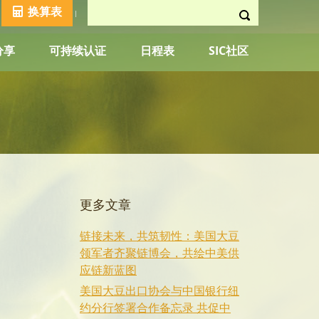
换算表
分享
可持续认证
日程表
SIC社区
更多文章
链接未来，共筑韧性：美国大豆
领军者齐聚链博会，共绘中美供
应链新蓝图
美国大豆出口协会与中国银行纽
约分行签署合作备忘录 共促中