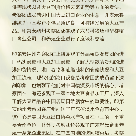
供需现状以及大豆期货价格未来走势等方面的看法。
考察团成员感谢中国大豆进口企业的生意，并表示将
继续为中国客户提供品质优良、可持续发展的大豆产
品。印第安纳州考察团还参观了六马种猪场和华都峪
口禽业公司，和养殖企业进行了座谈和交流。
印第安纳州考察团在上海参观了外高桥良友集团的进
口码头设施和大豆加工设施，了解大型散装货船的进
港卸货情况、港口谷物和油脂油料的仓储状况和大豆
加工流程。现代化的港口设备给考察团的成员留下深
刻印象，也增强了他们对中国物流及市场的信心。考
察团在上海还参观了一家本地大豆食品加工厂，深入
了解大豆产品在中国居民日常膳食中的重要性。印第
安纳州考察团在广州拜访了广东省淡水鱼育苗中心，
该中心是美国大豆出口协会水产项目在中国的一个重
要合作单位；此外，考察团还参观了广东温氏畜禽养
殖一条龙企业集团。在中国内地的访问结束后，考察