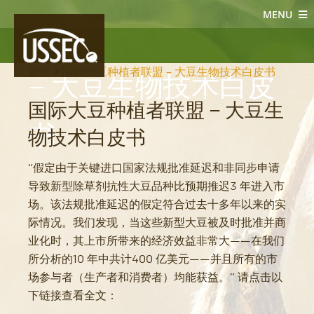
MENU
国际大豆种植者联盟
首页
>
国际大豆种植者联盟 – 大豆生物技术白皮书
– 大豆生物技术白皮
国际大豆种植者联盟 – 大豆生
书
物技术白皮书
“假定由于关键进口国家法规批准延迟和非同步申请
导致新型除草剂抗性大豆品种比预期推迟3 年进入市
场。该法规批准延迟的假定符合过去十多年以来的实
际情况。我们发现，当这些新型大豆被及时批准并商
业化时，其上市所带来的经济效益非常大——在我们
所分析的10 年中共计400 亿美元——并且所有的市
场参与者（生产者和消费者）均能获益。” 请点击以
下链接查看全文：