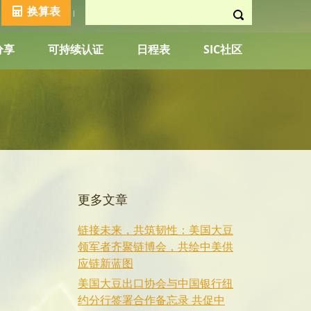
换算表
分享
可持续认证
日程表
SIC社区
更多文章
链接未来，共筑韧性：美国大豆
领军者齐聚链博会，共绘中美供
应链新蓝图
美国大豆出口协会与中国银行纽
约分行签署合作备忘录 共促中