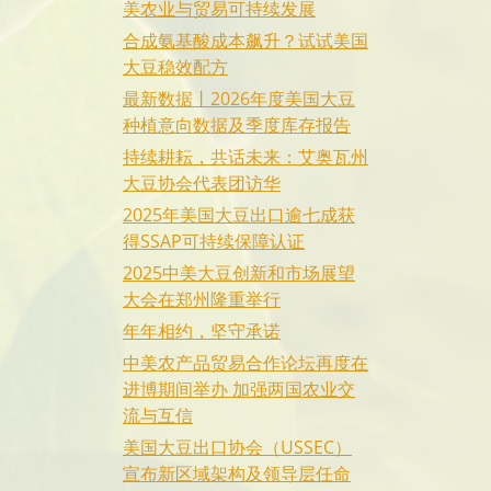
美农业与贸易可持续发展
合成氨基酸成本飙升？试试美国
大豆稳效配方
最新数据丨2026年度美国大豆
种植意向数据及季度库存报告
持续耕耘，共话未来：艾奥瓦州
大豆协会代表团访华
2025年美国大豆出口逾七成获
得SSAP可持续保障认证
2025中美大豆创新和市场展望
大会在郑州隆重举行
年年相约，坚守承诺
中美农产品贸易合作论坛再度在
进博期间举办 加强两国农业交
流与互信
美国大豆出口协会（USSEC）
宣布新区域架构及领导层任命