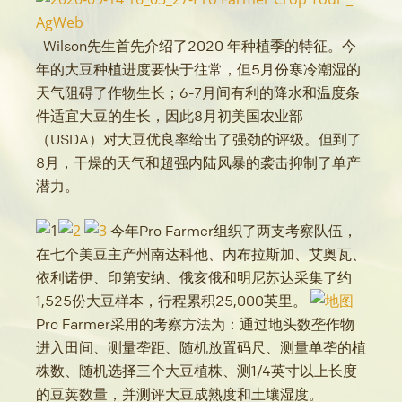
Wilson先生首先介绍了2020 年种植季的特征。今
年的大豆种植进度要快于往常，但5月份寒冷潮湿的
天气阻碍了作物生长；6-7月间有利的降水和温度条
件适宜大豆的生长，因此8月初美国农业部
（USDA）对大豆优良率给出了强劲的评级。但到了
8月，干燥的天气和超强内陆风暴的袭击抑制了单产
潜力。
今年Pro Farmer组织了两支考察队伍，
在七个美豆主产州南达科他、内布拉斯加、艾奥瓦、
依利诺伊、印第安纳、俄亥俄和明尼苏达采集了约
1,525份大豆样本，行程累积25,000英里。
Pro Farmer采用的考察方法为：通过地头数垄作物
进入田间、测量垄距、随机放置码尺、测量单垄的植
株数、随机选择三个大豆植株、测1/4英寸以上长度
的豆荚数量，并测评大豆成熟度和土壤湿度。