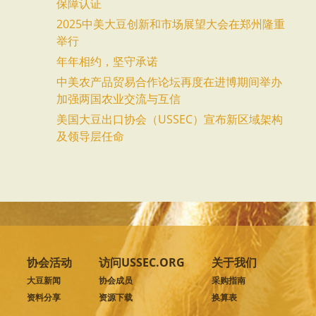
保障认证
2025中美大豆创新和市场展望大会在郑州隆重
举行
年年相约，坚守承诺
中美农产品贸易合作论坛再度在进博期间举办
加强两国农业交流与互信
美国大豆出口协会（USSEC）宣布新区域架构
及领导层任命
协会活动
访问USSEC.ORG
关于我们
大豆新闻
协会成员
采购指南
资料分享
资源下载
换算表