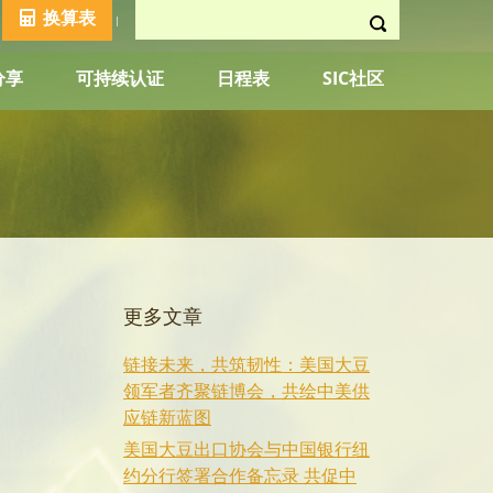
换算表
分享
可持续认证
日程表
SIC社区
更多文章
链接未来，共筑韧性：美国大豆
领军者齐聚链博会，共绘中美供
应链新蓝图
美国大豆出口协会与中国银行纽
约分行签署合作备忘录 共促中