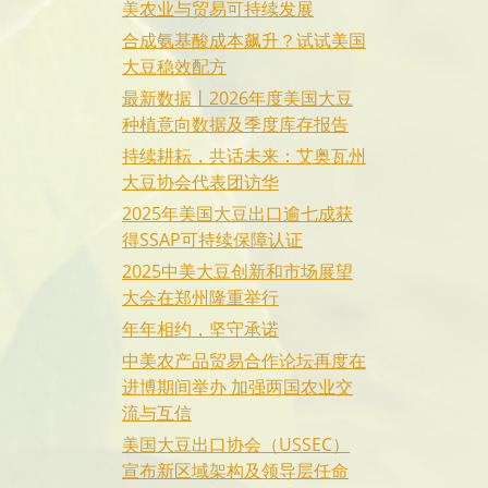
美农业与贸易可持续发展
合成氨基酸成本飙升？试试美国
大豆稳效配方
最新数据丨2026年度美国大豆
种植意向数据及季度库存报告
持续耕耘，共话未来：艾奥瓦州
大豆协会代表团访华
2025年美国大豆出口逾七成获
得SSAP可持续保障认证
2025中美大豆创新和市场展望
大会在郑州隆重举行
年年相约，坚守承诺
中美农产品贸易合作论坛再度在
进博期间举办 加强两国农业交
流与互信
美国大豆出口协会（USSEC）
宣布新区域架构及领导层任命