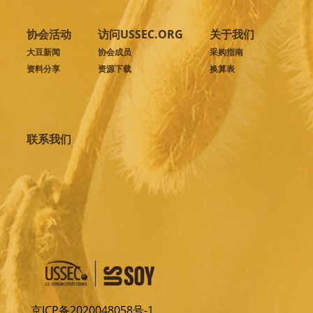
协会活动
访问USSEC.ORG
关于我们
大豆新闻
协会成员
采购指南
资料分享
资源下载
换算表
联系我们
京ICP备2020048058号-1