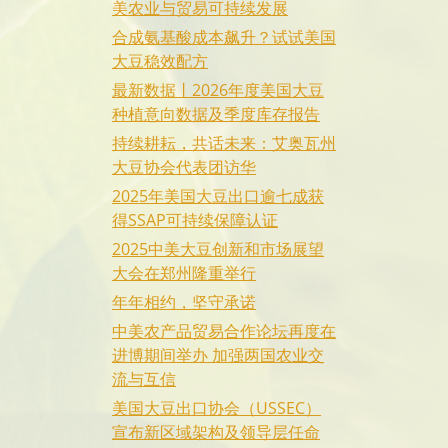
美农业与贸易可持续发展
合成氨基酸成本飙升？试试美国
大豆稳效配方
最新数据丨2026年度美国大豆
种植意向数据及季度库存报告
持续耕耘，共话未来：艾奥瓦州
大豆协会代表团访华
2025年美国大豆出口逾七成获
得SSAP可持续保障认证
2025中美大豆创新和市场展望
大会在郑州隆重举行
年年相约，坚守承诺
中美农产品贸易合作论坛再度在
进博期间举办 加强两国农业交
流与互信
美国大豆出口协会（USSEC）
宣布新区域架构及领导层任命