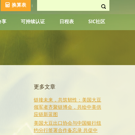
换算表
分享
可持续认证
日程表
SIC社区
更多文章
链接未来，共筑韧性：美国大豆
领军者齐聚链博会，共绘中美供
应链新蓝图
美国大豆出口协会与中国银行纽
约分行签署合作备忘录 共促中