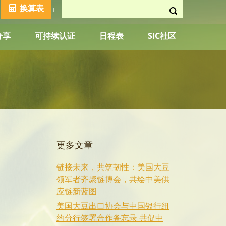
换算表
分享
可持续认证
日程表
SIC社区
更多文章
链接未来，共筑韧性：美国大豆
领军者齐聚链博会，共绘中美供
应链新蓝图
美国大豆出口协会与中国银行纽
约分行签署合作备忘录 共促中