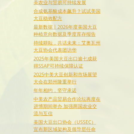
美农业与贸易可持续发展
合成氨基酸成本飙升？试试美国
大豆稳效配方
最新数据丨2026年度美国大豆
种植意向数据及季度库存报告
持续耕耘，共话未来：艾奥瓦州
大豆协会代表团访华
2025年美国大豆出口逾七成获
得SSAP可持续保障认证
2025中美大豆创新和市场展望
大会在郑州隆重举行
年年相约，坚守承诺
中美农产品贸易合作论坛再度在
进博期间举办 加强两国农业交
流与互信
美国大豆出口协会（USSEC）
宣布新区域架构及领导层任命