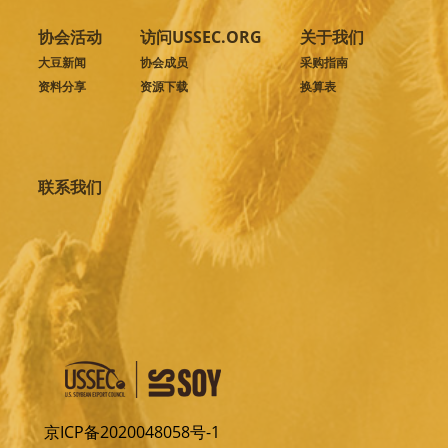
协会活动
访问USSEC.ORG
关于我们
大豆新闻
协会成员
采购指南
资料分享
资源下载
换算表
联系我们
京ICP备2020048058号-1